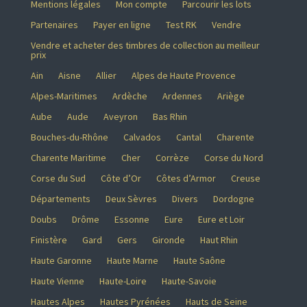
Mentions légales
Mon compte
Parcourir les lots
Partenaires
Payer en ligne
Test RK
Vendre
Vendre et acheter des timbres de collection au meilleur
prix
Ain
Aisne
Allier
Alpes de Haute Provence
Alpes-Maritimes
Ardèche
Ardennes
Ariège
Aube
Aude
Aveyron
Bas Rhin
Bouches-du-Rhône
Calvados
Cantal
Charente
Charente Maritime
Cher
Corrèze
Corse du Nord
Corse du Sud
Côte d’Or
Côtes d’Armor
Creuse
Départements
Deux Sèvres
Divers
Dordogne
Doubs
Drôme
Essonne
Eure
Eure et Loir
Finistère
Gard
Gers
Gironde
Haut Rhin
Haute Garonne
Haute Marne
Haute Saône
Haute Vienne
Haute-Loire
Haute-Savoie
Hautes Alpes
Hautes Pyrénées
Hauts de Seine