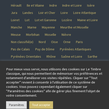
Hérault
Ile et Vilaine
Indre
Indre et Loire
Isère
Jura
Landes
Loir et Cher
Loire
Loire Atlantique
Loiret
Lot
Lot et Garonne
Lozère
Maine et Loire
Manche
Marne
Mayenne
Meurthe et Moselle
Meuse
Morbihan
Moselle
Nièvre
Non classifié(e)
Nord
Oise
Orne
Paris
Pas de Calais
Puy de Dôme
Pyrénées Atlantiques
Pyrénées Orientales
Rhône
Saône et Loire
Sarthe
Savoie
Seine et Marne
Seine Maritime
Pour mieux vous servir, nous utilisons des cookies sur Le Timbre
Seine saint Denis
Somme
Tarn
Tarn et Garonne
classique, qui nous permettent de mémoriser vos préférences et
notamment d'améliorer vos visites répétées. Cliquer sur "Tout
Territoire de Belfort
Val d’Oise
Val de Marne
Var
accepter" revient à consentir à l'utilisation de ce système de
Vaucluse
Vendée
Vienne
Vosges
Yonne
cookies. Vous pouvez cependant également cliquer sur
"Paramètres des cookies" afin de gérer plus finement l'objet de
Yvelines
votre consentement.
Paramètres
Tout accepter