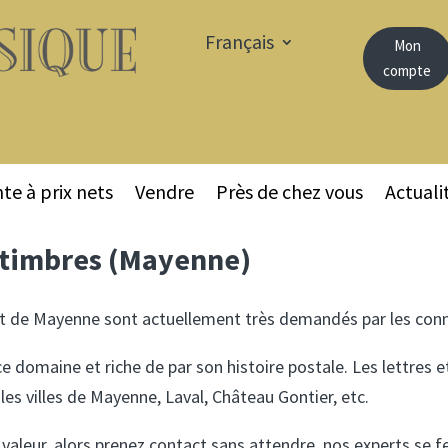
Français
Mon
compte
te à prix nets
Vendre
Près de chez vous
Actuali
e timbres (Mayenne)
 de Mayenne sont actuellement très demandés par les conn
domaine et riche de par son histoire postale. Les lettres et
les villes de Mayenne, Laval, Château Gontier, etc.
 valeur, alors prenez contact sans attendre, nos experts se fer