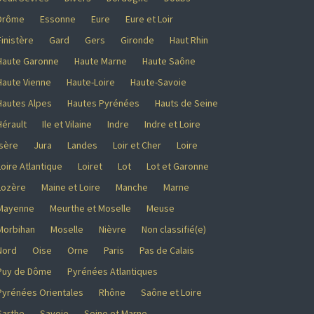
Drôme
Essonne
Eure
Eure et Loir
Finistère
Gard
Gers
Gironde
Haut Rhin
Haute Garonne
Haute Marne
Haute Saône
Haute Vienne
Haute-Loire
Haute-Savoie
Hautes Alpes
Hautes Pyrénées
Hauts de Seine
Hérault
Ile et Vilaine
Indre
Indre et Loire
Isère
Jura
Landes
Loir et Cher
Loire
Loire Atlantique
Loiret
Lot
Lot et Garonne
Lozère
Maine et Loire
Manche
Marne
Mayenne
Meurthe et Moselle
Meuse
Morbihan
Moselle
Nièvre
Non classifié(e)
Nord
Oise
Orne
Paris
Pas de Calais
Puy de Dôme
Pyrénées Atlantiques
Pyrénées Orientales
Rhône
Saône et Loire
Sarthe
Savoie
Seine et Marne