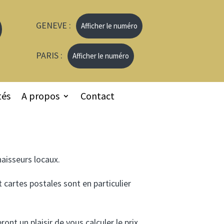
GENEVE :
Afficher le numéro
PARIS :
Afficher le numéro
tés
A propos
Contact
aisseurs locaux.
 cartes postales sont en particulier
ont un plaisir de vous calculer le prix