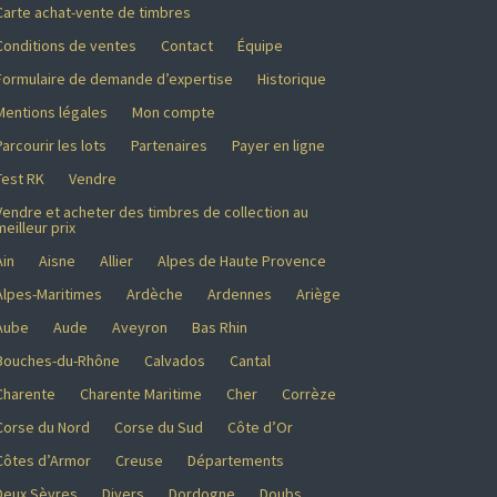
Carte achat-vente de timbres
Conditions de ventes
Contact
Équipe
Formulaire de demande d’expertise
Historique
Mentions légales
Mon compte
Parcourir les lots
Partenaires
Payer en ligne
Test RK
Vendre
Vendre et acheter des timbres de collection au
meilleur prix
Ain
Aisne
Allier
Alpes de Haute Provence
Alpes-Maritimes
Ardèche
Ardennes
Ariège
Aube
Aude
Aveyron
Bas Rhin
Bouches-du-Rhône
Calvados
Cantal
Charente
Charente Maritime
Cher
Corrèze
Corse du Nord
Corse du Sud
Côte d’Or
Côtes d’Armor
Creuse
Départements
Deux Sèvres
Divers
Dordogne
Doubs