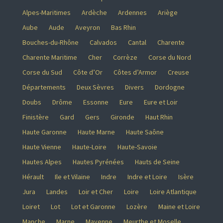
Alpes-Maritimes
Ardèche
Ardennes
Ariège
Aube
Aude
Aveyron
Bas Rhin
Bouches-du-Rhône
Calvados
Cantal
Charente
Charente Maritime
Cher
Corrèze
Corse du Nord
Corse du Sud
Côte d’Or
Côtes d’Armor
Creuse
Départements
Deux Sèvres
Divers
Dordogne
Doubs
Drôme
Essonne
Eure
Eure et Loir
Finistère
Gard
Gers
Gironde
Haut Rhin
Haute Garonne
Haute Marne
Haute Saône
Haute Vienne
Haute-Loire
Haute-Savoie
Hautes Alpes
Hautes Pyrénées
Hauts de Seine
Hérault
Ile et Vilaine
Indre
Indre et Loire
Isère
Jura
Landes
Loir et Cher
Loire
Loire Atlantique
Loiret
Lot
Lot et Garonne
Lozère
Maine et Loire
Manche
Marne
Mayenne
Meurthe et Moselle