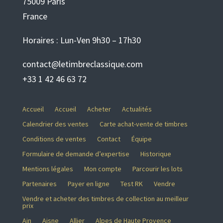
75009 Paris
France
Horaires : Lun-Ven 9h30 – 17h30
contact@letimbreclassique.com
+33 1 42 46 63 72
Accueil
Accueil
Acheter
Actualités
Calendrier des ventes
Carte achat-vente de timbres
Conditions de ventes
Contact
Équipe
Formulaire de demande d’expertise
Historique
Mentions légales
Mon compte
Parcourir les lots
Partenaires
Payer en ligne
Test RK
Vendre
Vendre et acheter des timbres de collection au meilleur
prix
Ain
Aisne
Allier
Alpes de Haute Provence