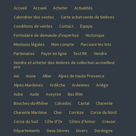
Accueil
Accueil
Acheter
Actualités
Calendrier des ventes
Carte achat-vente de timbres
Conditions de ventes
Contact
Équipe
Formulaire de demande d’expertise
Historique
Mentions légales
Mon compte
Parcourir les lots
Partenaires
Payer en ligne
Test RK
Vendre
Vendre et acheter des timbres de collection au meilleur
prix
Ain
Aisne
Allier
Alpes de Haute Provence
Alpes-Maritimes
Ardèche
Ardennes
Ariège
Aube
Aude
Aveyron
Bas Rhin
Bouches-du-Rhône
Calvados
Cantal
Charente
Charente Maritime
Cher
Corrèze
Corse du Nord
Corse du Sud
Côte d’Or
Côtes d’Armor
Creuse
Départements
Deux Sèvres
Divers
Dordogne