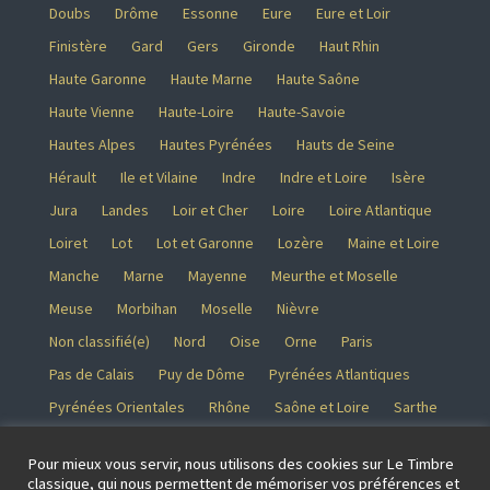
Doubs
Drôme
Essonne
Eure
Eure et Loir
Finistère
Gard
Gers
Gironde
Haut Rhin
Haute Garonne
Haute Marne
Haute Saône
Haute Vienne
Haute-Loire
Haute-Savoie
Hautes Alpes
Hautes Pyrénées
Hauts de Seine
Hérault
Ile et Vilaine
Indre
Indre et Loire
Isère
Jura
Landes
Loir et Cher
Loire
Loire Atlantique
Loiret
Lot
Lot et Garonne
Lozère
Maine et Loire
Manche
Marne
Mayenne
Meurthe et Moselle
Meuse
Morbihan
Moselle
Nièvre
Non classifié(e)
Nord
Oise
Orne
Paris
Pas de Calais
Puy de Dôme
Pyrénées Atlantiques
Pyrénées Orientales
Rhône
Saône et Loire
Sarthe
Savoie
Seine et Marne
Seine Maritime
Pour mieux vous servir, nous utilisons des cookies sur Le Timbre
Seine saint Denis
Somme
Tarn
Tarn et Garonne
classique, qui nous permettent de mémoriser vos préférences et