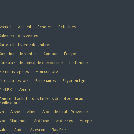
Accueil
Accueil
Acheter
Actualités
Calendrier des ventes
Carte achat-vente de timbres
Conditions de ventes
Contact
Équipe
Formulaire de demande d’expertise
Historique
Mentions légales
Mon compte
Parcourir les lots
Partenaires
Payer en ligne
Test RK
Vendre
Vendre et acheter des timbres de collection au
meilleur prix
Ain
Aisne
Allier
Alpes de Haute Provence
Alpes-Maritimes
Ardèche
Ardennes
Ariège
Aube
Aude
Aveyron
Bas Rhin