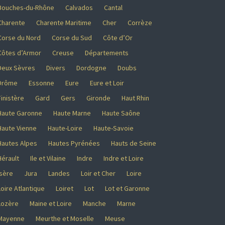
Bouches-du-Rhône
Calvados
Cantal
Charente
Charente Maritime
Cher
Corrèze
Corse du Nord
Corse du Sud
Côte d’Or
Côtes d’Armor
Creuse
Départements
Deux Sèvres
Divers
Dordogne
Doubs
Drôme
Essonne
Eure
Eure et Loir
Finistère
Gard
Gers
Gironde
Haut Rhin
Haute Garonne
Haute Marne
Haute Saône
Haute Vienne
Haute-Loire
Haute-Savoie
Hautes Alpes
Hautes Pyrénées
Hauts de Seine
Hérault
Ile et Vilaine
Indre
Indre et Loire
Isère
Jura
Landes
Loir et Cher
Loire
Loire Atlantique
Loiret
Lot
Lot et Garonne
Lozère
Maine et Loire
Manche
Marne
Mayenne
Meurthe et Moselle
Meuse