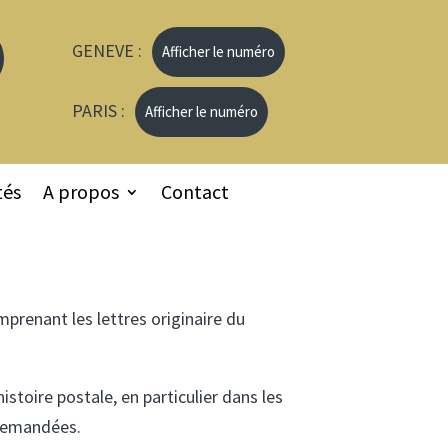
GENEVE :
Afficher le numéro
PARIS :
Afficher le numéro
tés
A propos
Contact
prenant les lettres originaire du
istoire postale, en particulier dans les
 demandées.