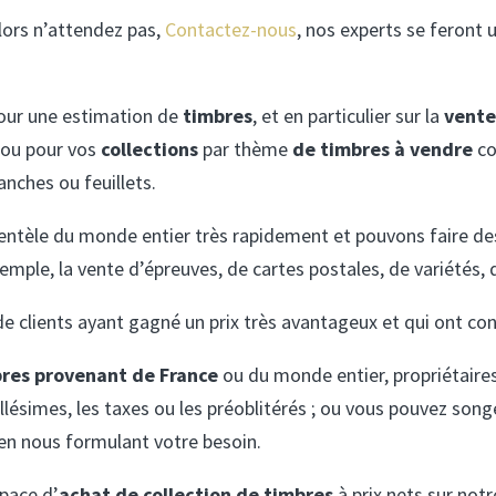
alors n’attendez pas,
Contactez-nous
, nos experts se feront 
pour une estimation de
timbres
, et en particulier sur la
vente
, ou pour vos
collections
par thème
de timbres à vendre
co
anches ou feuillets.
clientèle du monde entier très rapidement et pouvons faire d
mple, la vente d’épreuves, de cartes postales, de variétés, 
 clients ayant gagné un prix très avantageux et qui ont con
bres provenant de France
ou du monde entier, propriétaire
llésimes, les taxes ou les préoblitérés ; ou vous pouvez song
en nous formulant votre besoin.
pace d’
achat de collection de timbres
à prix nets sur not