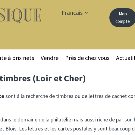
Français
Mon
compte
te à prix nets
Vendre
Près de chez vous
Actuali
timbres (Loir et Cher)
ce
sont à la recherche de timbres ou de lettres de cachet com
dans le domaine de la philatélie mais aussi riche de par son h
t Blois. Les lettres et les cartes postales y sont beaucoup