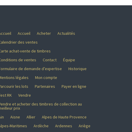
Accueil
Accueil
Acheter
Actualités
Calendrier des ventes
Carte achat-vente de timbres
Conditions de ventes
Contact
Équipe
Formulaire de demande d’expertise
Historique
Mentions légales
Mon compte
Parcourir les lots
Partenaires
Payer en ligne
Test RK
Vendre
Vendre et acheter des timbres de collection au
meilleur prix
Ain
Aisne
Allier
Alpes de Haute Provence
Alpes-Maritimes
Ardèche
Ardennes
Ariège