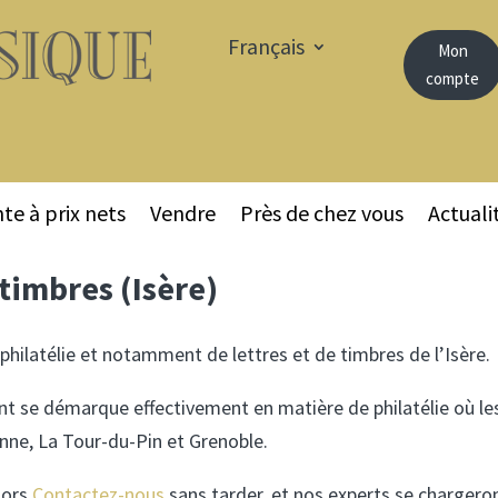
Français
Mon
compte
te à prix nets
Vendre
Près de chez vous
Actuali
 timbres (Isère)
philatélie et notamment de lettres et de timbres de l’Isère.
t se démarque effectivement en matière de philatélie où les 
ienne, La Tour-du-Pin et Grenoble.
alors
Contactez-nous
sans tarder, et nos experts se chargero