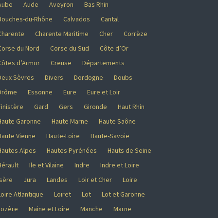
Aube
Aude
Aveyron
Bas Rhin
Bouches-du-Rhône
Calvados
Cantal
Charente
Charente Maritime
Cher
Corrèze
Corse du Nord
Corse du Sud
Côte d’Or
Côtes d’Armor
Creuse
Départements
Deux Sèvres
Divers
Dordogne
Doubs
Drôme
Essonne
Eure
Eure et Loir
Finistère
Gard
Gers
Gironde
Haut Rhin
Haute Garonne
Haute Marne
Haute Saône
Haute Vienne
Haute-Loire
Haute-Savoie
Hautes Alpes
Hautes Pyrénées
Hauts de Seine
Hérault
Ile et Vilaine
Indre
Indre et Loire
Isère
Jura
Landes
Loir et Cher
Loire
Loire Atlantique
Loiret
Lot
Lot et Garonne
Lozère
Maine et Loire
Manche
Marne