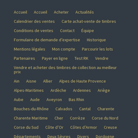
Accueil
Accueil
Acheter
Actualités
Calendrier des ventes
Carte achat-vente de timbres
Conditions de ventes
Contact
Équipe
Formulaire de demande d’expertise
Historique
Mentions légales
Mon compte
Parcourir les lots
Partenaires
Payer en ligne
Test RK
Vendre
Vendre et acheter des timbres de collection au meilleur
prix
Ain
Aisne
Allier
Alpes de Haute Provence
Alpes-Maritimes
Ardèche
Ardennes
Ariège
Aube
Aude
Aveyron
Bas Rhin
Bouches-du-Rhône
Calvados
Cantal
Charente
Charente Maritime
Cher
Corrèze
Corse du Nord
Corse du Sud
Côte d’Or
Côtes d’Armor
Creuse
Départements
Deux Sèvres
Divers
Dordogne