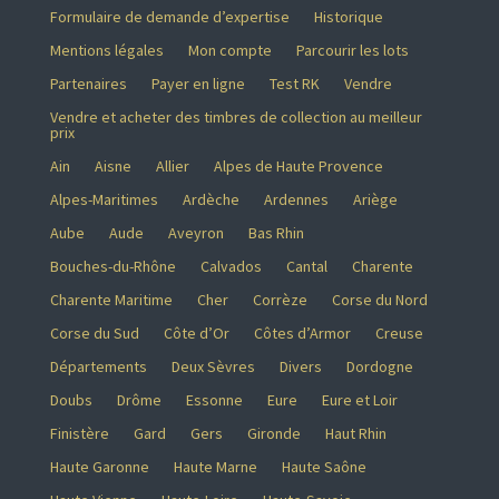
Formulaire de demande d’expertise
Historique
Mentions légales
Mon compte
Parcourir les lots
Partenaires
Payer en ligne
Test RK
Vendre
Vendre et acheter des timbres de collection au meilleur
prix
Ain
Aisne
Allier
Alpes de Haute Provence
Alpes-Maritimes
Ardèche
Ardennes
Ariège
Aube
Aude
Aveyron
Bas Rhin
Bouches-du-Rhône
Calvados
Cantal
Charente
Charente Maritime
Cher
Corrèze
Corse du Nord
Corse du Sud
Côte d’Or
Côtes d’Armor
Creuse
Départements
Deux Sèvres
Divers
Dordogne
Doubs
Drôme
Essonne
Eure
Eure et Loir
Finistère
Gard
Gers
Gironde
Haut Rhin
Haute Garonne
Haute Marne
Haute Saône