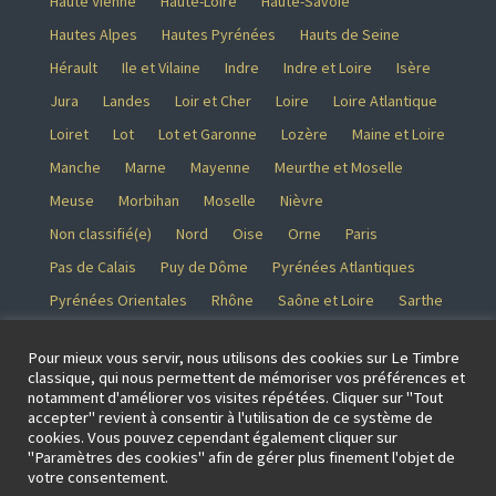
Haute Vienne
Haute-Loire
Haute-Savoie
Hautes Alpes
Hautes Pyrénées
Hauts de Seine
Hérault
Ile et Vilaine
Indre
Indre et Loire
Isère
Jura
Landes
Loir et Cher
Loire
Loire Atlantique
Loiret
Lot
Lot et Garonne
Lozère
Maine et Loire
Manche
Marne
Mayenne
Meurthe et Moselle
Meuse
Morbihan
Moselle
Nièvre
Non classifié(e)
Nord
Oise
Orne
Paris
Pas de Calais
Puy de Dôme
Pyrénées Atlantiques
Pyrénées Orientales
Rhône
Saône et Loire
Sarthe
Savoie
Seine et Marne
Seine Maritime
Pour mieux vous servir, nous utilisons des cookies sur Le Timbre
Seine saint Denis
Somme
Tarn
Tarn et Garonne
classique, qui nous permettent de mémoriser vos préférences et
notamment d'améliorer vos visites répétées. Cliquer sur "Tout
Territoire de Belfort
Val d’Oise
Val de Marne
Var
accepter" revient à consentir à l'utilisation de ce système de
Vaucluse
Vendée
Vienne
Vosges
Yonne
cookies. Vous pouvez cependant également cliquer sur
"Paramètres des cookies" afin de gérer plus finement l'objet de
Yvelines
votre consentement.