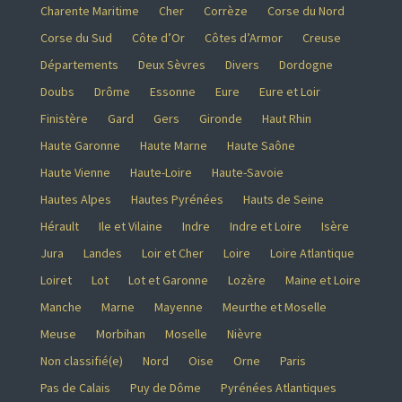
Charente Maritime
Cher
Corrèze
Corse du Nord
Corse du Sud
Côte d’Or
Côtes d’Armor
Creuse
Départements
Deux Sèvres
Divers
Dordogne
Doubs
Drôme
Essonne
Eure
Eure et Loir
Finistère
Gard
Gers
Gironde
Haut Rhin
Haute Garonne
Haute Marne
Haute Saône
Haute Vienne
Haute-Loire
Haute-Savoie
Hautes Alpes
Hautes Pyrénées
Hauts de Seine
Hérault
Ile et Vilaine
Indre
Indre et Loire
Isère
Jura
Landes
Loir et Cher
Loire
Loire Atlantique
Loiret
Lot
Lot et Garonne
Lozère
Maine et Loire
Manche
Marne
Mayenne
Meurthe et Moselle
Meuse
Morbihan
Moselle
Nièvre
Non classifié(e)
Nord
Oise
Orne
Paris
Pas de Calais
Puy de Dôme
Pyrénées Atlantiques