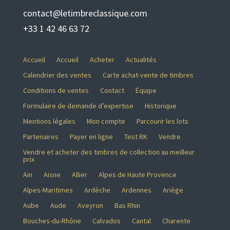
contact@letimbreclassique.com
+33 1 42 46 63 72
Accueil
Accueil
Acheter
Actualités
Calendrier des ventes
Carte achat-vente de timbres
Conditions de ventes
Contact
Équipe
Formulaire de demande d’expertise
Historique
Mentions légales
Mon compte
Parcourir les lots
Partenaires
Payer en ligne
Test RK
Vendre
Vendre et acheter des timbres de collection au meilleur
prix
Ain
Aisne
Allier
Alpes de Haute Provence
Alpes-Maritimes
Ardèche
Ardennes
Ariège
Aube
Aude
Aveyron
Bas Rhin
Bouches-du-Rhône
Calvados
Cantal
Charente