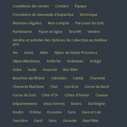
Conditions de ventes
Contact
Équipe
Formulaire de demande d’expertise
Historique
Mentions légales
Mon compte
Parcourir les lots
Partenaires
Payer en ligne
Test RK
Vendre
Vendre et acheter des timbres de collection au meilleur
prix
Ain
Aisne
Allier
Alpes de Haute Provence
Alpes-Maritimes
Ardèche
Ardennes
Ariège
Aube
Aude
Aveyron
Bas Rhin
Bouches-du-Rhône
Calvados
Cantal
Charente
Charente Maritime
Cher
Corrèze
Corse du Nord
Corse du Sud
Côte d’Or
Côtes d’Armor
Creuse
Départements
Deux Sèvres
Divers
Dordogne
Doubs
Drôme
Essonne
Eure
Eure et Loir
Finistère
Gard
Gers
Gironde
Haut Rhin