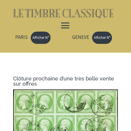
PARIS
GENEVE
Afficher N°
Afficher N°
Clôture prochaine d’une très belle vente
sur offres