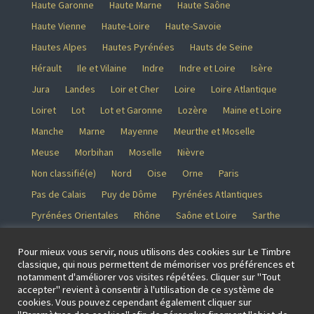
Haute Garonne
Haute Marne
Haute Saône
Haute Vienne
Haute-Loire
Haute-Savoie
Hautes Alpes
Hautes Pyrénées
Hauts de Seine
Hérault
Ile et Vilaine
Indre
Indre et Loire
Isère
Jura
Landes
Loir et Cher
Loire
Loire Atlantique
Loiret
Lot
Lot et Garonne
Lozère
Maine et Loire
Manche
Marne
Mayenne
Meurthe et Moselle
Meuse
Morbihan
Moselle
Nièvre
Non classifié(e)
Nord
Oise
Orne
Paris
Pas de Calais
Puy de Dôme
Pyrénées Atlantiques
Pyrénées Orientales
Rhône
Saône et Loire
Sarthe
Savoie
Seine et Marne
Seine Maritime
Pour mieux vous servir, nous utilisons des cookies sur Le Timbre
Seine saint Denis
Somme
Tarn
Tarn et Garonne
classique, qui nous permettent de mémoriser vos préférences et
notamment d'améliorer vos visites répétées. Cliquer sur "Tout
Territoire de Belfort
Val d’Oise
Val de Marne
Var
accepter" revient à consentir à l'utilisation de ce système de
Vaucluse
Vendée
Vienne
Vosges
Yonne
cookies. Vous pouvez cependant également cliquer sur