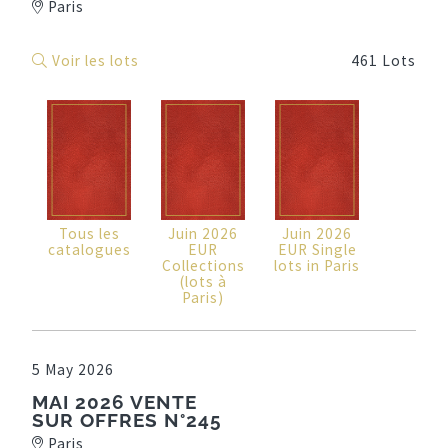
Paris
Voir les lots
461 Lots
Tous les
Juin 2026
Juin 2026
catalogues
EUR
EUR Single
Collections
lots in Paris
(lots à
Paris)
5 May 2026
MAI 2026 VENTE
SUR OFFRES N°245
Paris