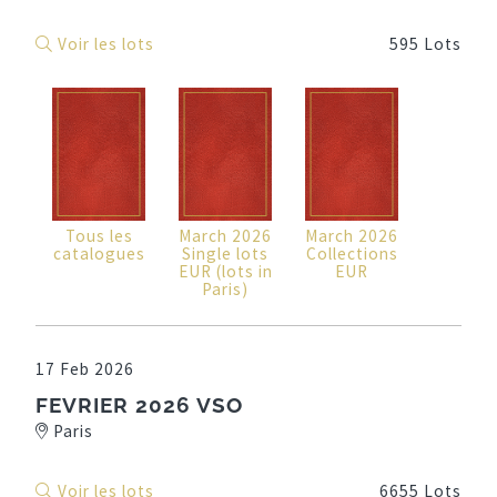
Voir les lots
595 Lots
Tous les
March 2026
March 2026
catalogues
Single lots
Collections
EUR (lots in
EUR
Paris)
17 Feb 2026
FEVRIER 2026 VSO
Paris
Voir les lots
6655 Lots