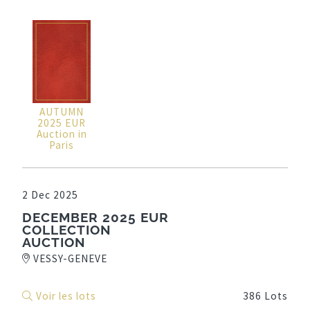
AUTUMN
2025 EUR
Auction in
Paris
2 Dec 2025
DECEMBER 2025 EUR
COLLECTION
AUCTION
VESSY-GENEVE
Voir les lots
386 Lots