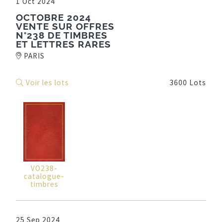
1 Oct 2024
OCTOBRE 2024
VENTE SUR OFFRES
N°238 DE TIMBRES
ET LETTRES RARES
PARIS
Voir les lots
3600 Lots
VO238-
catalogue-
timbres
25 Sep 2024