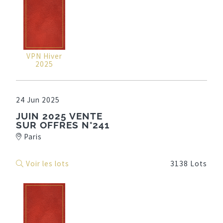
VPN Hiver
2025
24 Jun 2025
JUIN 2025 VENTE
SUR OFFRES N°241
Paris
Voir les lots
3138 Lots