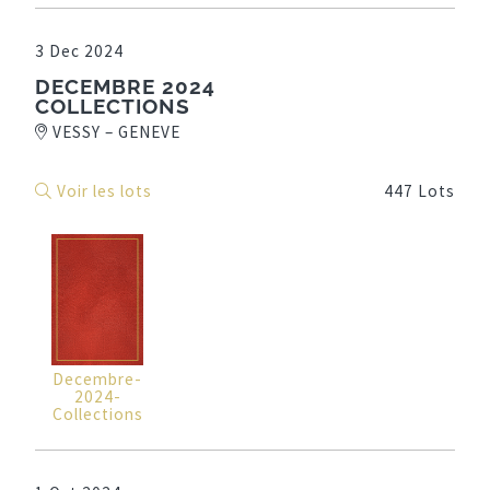
3 Dec 2024
DECEMBRE 2024
COLLECTIONS
VESSY – GENEVE
Voir les lots
447 Lots
Decembre-
2024-
Collections