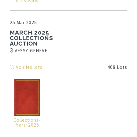
n°13 Paris
25 Mar 2025
MARCH 2025
COLLECTIONS
AUCTION
VESSY-GENEVE
Voir les lots
408 Lots
Collections-
Mars-2025