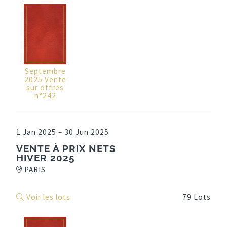
Septembre
2025 Vente
sur offres
n°242
1 Jan 2025 – 30 Jun 2025
VENTE À PRIX NETS
HIVER 2025
PARIS
Voir les lots
79 Lots