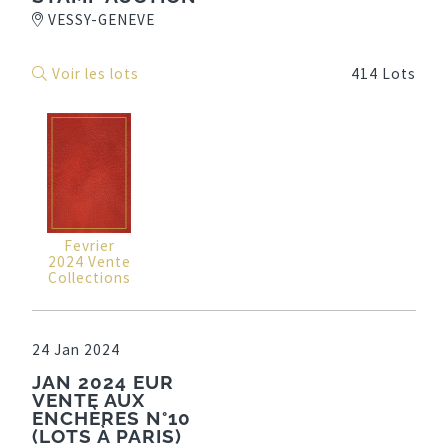
VESSY-GENEVE
Voir les lots
414 Lots
Fevrier
2024 Vente
Collections
24 Jan 2024
JAN 2024 EUR
VENTE AUX
ENCHÈRES N°10
(LOTS À PARIS)