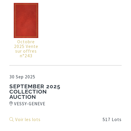
Octobre
2025 Vente
sur offres
n°243
30 Sep 2025
SEPTEMBER 2025
COLLECTION
AUCTION
VESSY-GENEVE
Voir les lots
517 Lots