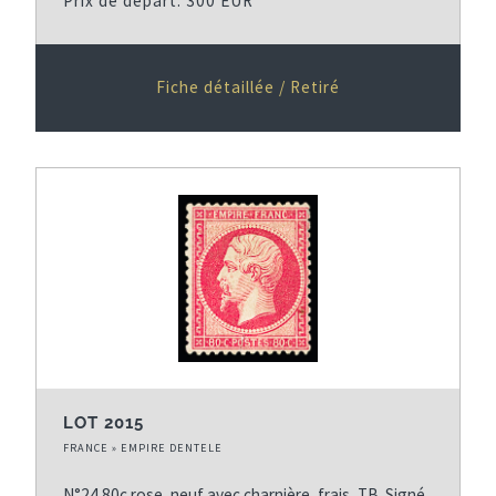
Prix de départ: 300 EUR
Fiche détaillée / Retiré
LOT 2015
FRANCE » EMPIRE DENTELE
N°24 80c rose, neuf avec charnière, frais, TB. Signé