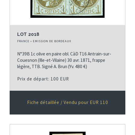
LOT 2018
FRANCE » EMISSION DE BORDEAUX
N°39B 1c olive en paire obl. CàD T16 Antrain-sur-
Couesnon (Ille-et-Vilaine) 30 avr. 1871, frappe
légère, TTB. Signé A. Brun (Yv. 480 €)
Prix de départ: 100 EUR
Fiche détaillée / Vendu pour EUR 110