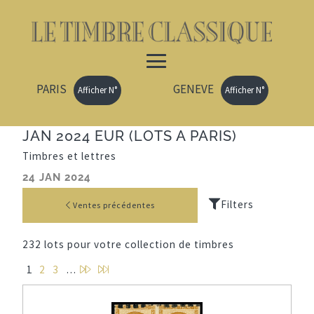
PARIS
GENEVE
Afficher N°
Afficher N°
JAN 2024 EUR (LOTS A PARIS)
Timbres et lettres
24 JAN 2024
Ventes précédentes
232 lots pour votre collection de timbres
P
D
1
2
3
…
a
e
g
r