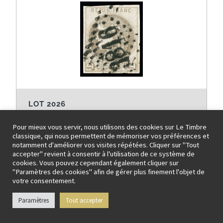
LOT 2026
FRANCE » EMISSION DE BORDEAUX
Pour mieux vous servir, nous utilisons des cookies sur Le Timbre
N°41Bc 4c gris-noir (gris très foncé), obl. GC 3816
classique, qui nous permettent de mémoriser vos préférences et
notamment d'améliorer vos visites répétées. Cliquer sur "Tout
(Saint-Pierre-lès-Calais, Pas-de-Calais), TB, nuance
accepter" revient à consentir à l'utilisation de ce système de
certifiée Calves
cookies. Vous pouvez cependant également cliquer sur
"Paramètres des cookies" afin de gérer plus finement l'objet de
Prix de départ: 600 EUR
votre consentement.
Paramètres
Tout accepter
Fiche détaillée / Invendu