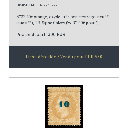
FRANCE » EMPIRE DENTELE
N°23 40c orange, oxydé, très bon centrage, neuf *
(quasi **), TB. Signé Calves (Yv. 3’100€ pour *)
Prix de départ: 300 EUR
Fiche détaillée / Vendu pour EUR 550