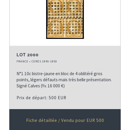
e
n
s
i
u
è
i
r
v
e
a
p
n
a
LOT 2000
t
g
FRANCE » CERES 1849-1850
e
e
N°1 10c bistre-jaune en bloc de 4 oblitéré gros
points, légers défauts mais très belle présentation.
Signé Calves (Yv. 16 000 €)
Prix de départ: 500 EUR
Fiche détaillée / Vendu pour EUR 500