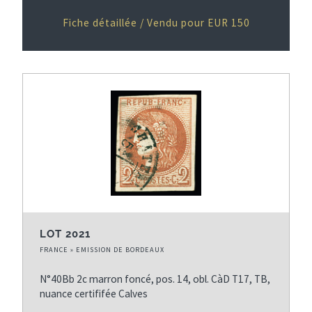
Fiche détaillée / Vendu pour EUR 150
LOT 2021
FRANCE » EMISSION DE BORDEAUX
N°40Bb 2c marron foncé, pos. 14, obl. CàD T17, TB,
nuance certififée Calves