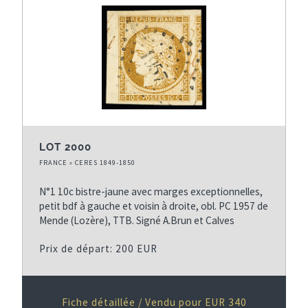
g
r
e
n
s
i
u
è
i
r
v
e
a
p
n
a
LOT 2000
t
g
FRANCE » CERES 1849-1850
e
e
N°1 10c bistre-jaune avec marges exceptionnelles,
petit bdf à gauche et voisin à droite, obl. PC 1957 de
Mende (Lozère), TTB. Signé A.Brun et Calves
Prix de départ: 200 EUR
Fiche détaillée / Vendu pour EUR 340