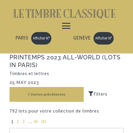
PARIS
GENEVE
Afficher N°
Afficher N°
PRINTEMPS 2023 ALL-WORLD (LOTS
IN PARIS)
Timbres et lettres
25 MAY 2023
Ventes précédentes
792 lots pour votre collection de timbres
P
D
1
2
3
…
a
e