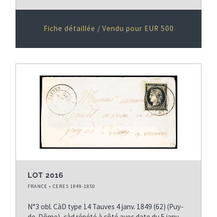
Fiche détaillée / Vendu pour EUR 500
LOT 2016
FRANCE » CERES 1849-1850
N°3 obl. CàD type 14 Tauves 4 janv. 1849 (62) (Puy-
de-Dôme), càd répété à côté avec date du 5 janv.,