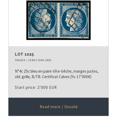
LOT 1025
FRANCE » CERES 1849-1850
N°4c 25c bleu en paire tête-bêche, marges justes,
obl. grille, B/TB. Certificat Calves (Yv. 17’000€)
Start price: 2’000 EUR
Read more / Unsold