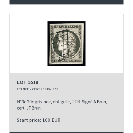
LOT 1018
FRANCE » CERES 1849-1850
N°3c 20c gris-noir, obl. grille, TTB. Signé A.Brun,
cert. JF.Brun
Start price: 100 EUR