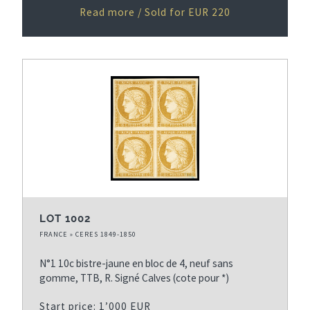
Read more / Sold for EUR 220
LOT 1002
FRANCE » CERES 1849-1850
N°1 10c bistre-jaune en bloc de 4, neuf sans
gomme, TTB, R. Signé Calves (cote pour *)
Start price: 1’000 EUR