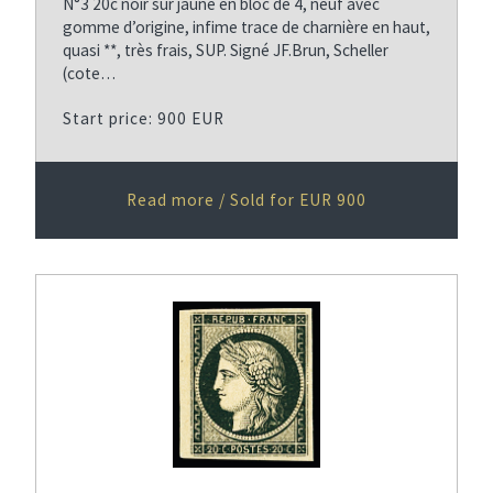
N°3 20c noir sur jaune en bloc de 4, neuf avec
gomme d’origine, infime trace de charnière en haut,
quasi **, très frais, SUP. Signé JF.Brun, Scheller
(cote…
Start price: 900 EUR
Read more / Sold for EUR 900