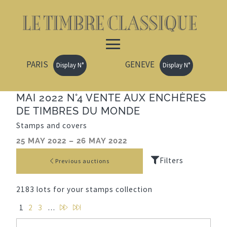
PARIS
GENEVE
Display N°
Display N°
MAI 2022 N°4 VENTE AUX ENCHÈRES
DE TIMBRES DU MONDE
Stamps and covers
25 MAY 2022 – 26 MAY 2022
Previous auctions
2183 lots for your stamps collection
N
L
1
2
3
…
e
a