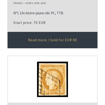
FRANCE » CERES 1849-1850
N°1 10c bistre-jaune obl. PC, TTB
Start price: 70 EUR
Read more / Sold for EUR 80