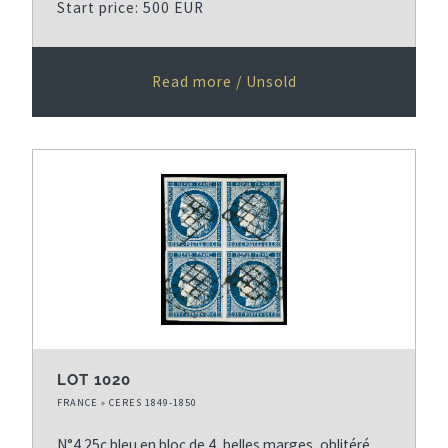
Start price: 500 EUR
Read more / Unsold
LOT 1020
FRANCE » CERES 1849-1850
N°4 25c bleu en bloc de 4, belles marges, oblitéré