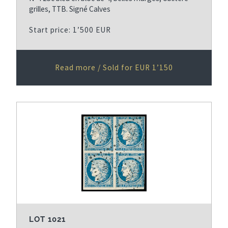
grilles, TTB. Signé Calves
Start price: 1’500 EUR
Read more / Sold for EUR 1’150
LOT 1021