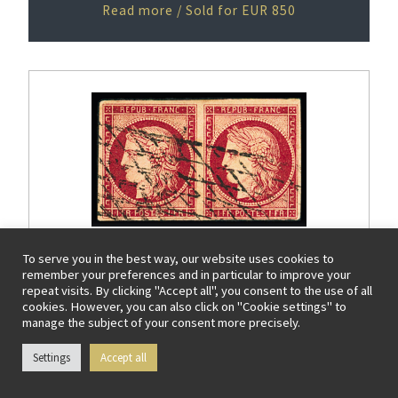
Read more / Sold for EUR 850
To serve you in the best way, our website uses cookies to
remember your preferences and in particular to improve your
LOT 1027
repeat visits. By clicking "Accept all", you consent to the use of all
FRANCE » CERES 1849-1850
cookies. However, you can also click on "Cookie settings" to
manage the subject of your consent more precisely.
N°6 1f carmin en paire obl. grille sans fin, marges
blanches autour, TB. Signé Calves
Settings
Accept all
Start price: 320 EUR