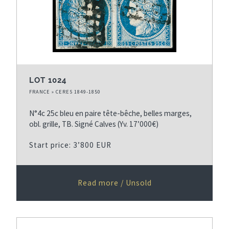
LOT 1024
FRANCE » CERES 1849-1850
N°4c 25c bleu en paire tête-bêche, belles marges,
obl. grille, TB. Signé Calves (Yv. 17’000€)
Start price: 3’800 EUR
Read more / Unsold