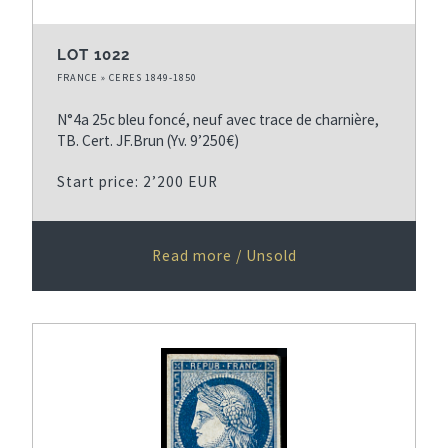
LOT 1022
FRANCE » CERES 1849-1850
N°4a 25c bleu foncé, neuf avec trace de charnière,
TB. Cert. JF.Brun (Yv. 9’250€)
Start price: 2’200 EUR
Read more / Unsold