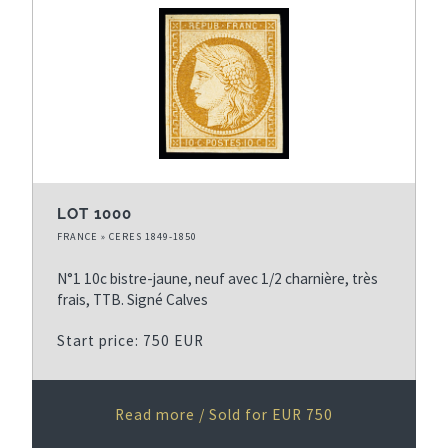
x
t
t
e
p
s
a
t
g
p
e
a
g
e
LOT 1000
FRANCE » CERES 1849-1850
N°1 10c bistre-jaune, neuf avec 1/2 charnière, très
frais, TTB. Signé Calves
Start price: 750 EUR
Read more / Sold for EUR 750