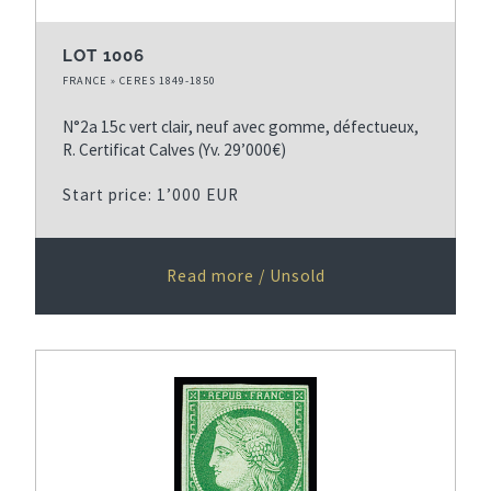
LOT 1006
FRANCE » CERES 1849-1850
N°2a 15c vert clair, neuf avec gomme, défectueux,
R. Certificat Calves (Yv. 29’000€)
Start price: 1’000 EUR
Read more / Unsold