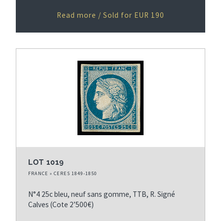
Read more / Sold for EUR 190
LOT 1019
FRANCE » CERES 1849-1850
N°4 25c bleu, neuf sans gomme, TTB, R. Signé
Calves (Cote 2’500€)