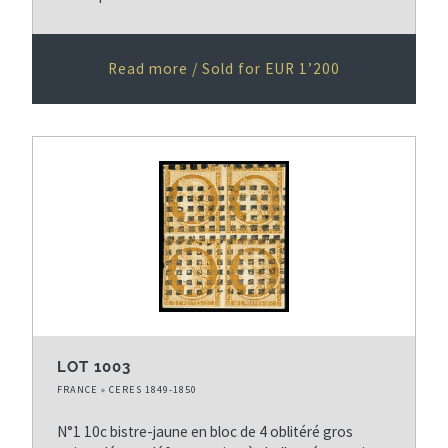
Read more / Sold for EUR 1’200
LOT 1003
FRANCE » CERES 1849-1850
N°1 10c bistre-jaune en bloc de 4 oblitéré gros