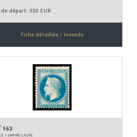
x de départ: 550 EUR
Fiche détaillée / Invendu
 153
E » EMPIRE LAURE