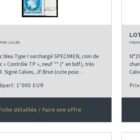
LOT
PIRE LAURE
FRANC
c bleu Type I surchargé SPECIMEN, coin de
N°29
ec « Contrôle TP », neuf ** (* en bdf), très
char
 R. Signé Calves, JF.Brun (cote pour…
Calv
départ: 1’000 EUR
Pri
Fiche détaillée / Faire une offre