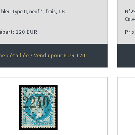
bleu Type II, neuf *, frais, TB
N°29
Calv
départ: 120 EUR
Pri
he détaillée / Vendu pour EUR 120