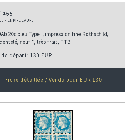
 155
E » EMPIRE LAURE
Ab 20c bleu Type I, impression fine Rothschild,
dentelé, neuf *, très frais, TTB
x de départ: 130 EUR
Fiche détaillée / Vendu pour EUR 130