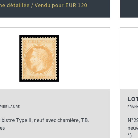
he détaillée / Vendu pour EUR 120
LOT
PIRE LAURE
FRANC
bistre Type II, neuf avec charnière, TB.
N°29
ves
neuv
*)