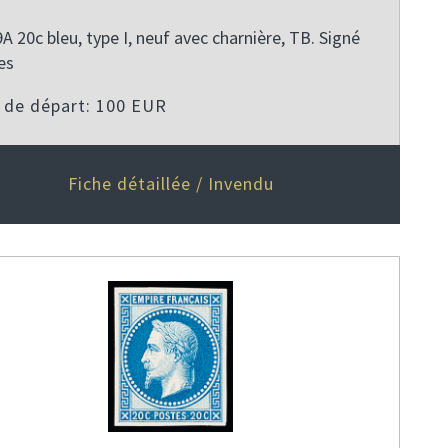
A 20c bleu, type I, neuf avec charnière, TB. Signé
es
x de départ: 100 EUR
Fiche détaillée / Invendu