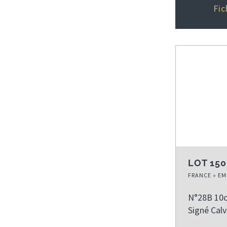
Fic
LOT 150
FRANCE » EM
N°28B 10c 
Signé Cal