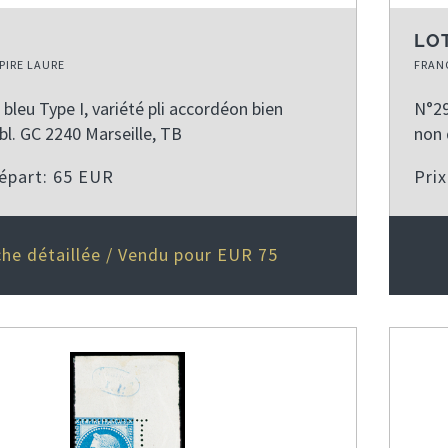
LOT
PIRE LAURE
FRANC
bleu Type I, variété pli accordéon bien
N°29
l. GC 2240 Marseille, TB
non 
départ: 65 EUR
Pri
che détaillée / Vendu pour EUR 75