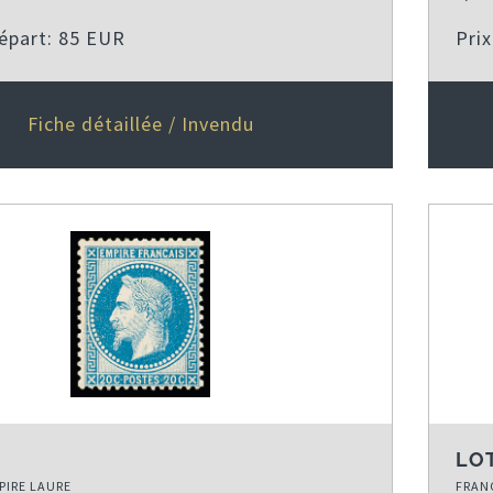
départ: 85 EUR
Pri
Fiche détaillée / Invendu
LOT
PIRE LAURE
FRANC