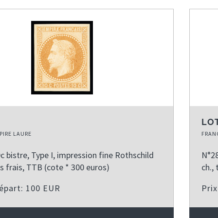
LOT
PIRE LAURE
FRANC
 bistre, Type I, impression fine Rothschild
N°28
ès frais, TTB (cote * 300 euros)
ch., 
départ: 100 EUR
Pri