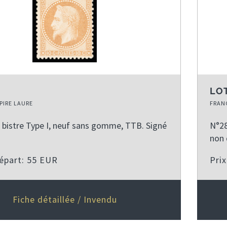
LOT
PIRE LAURE
FRANC
 bistre Type I, neuf sans gomme, TTB. Signé
N°28
non 
départ: 55 EUR
Pri
Fiche détaillée / Invendu