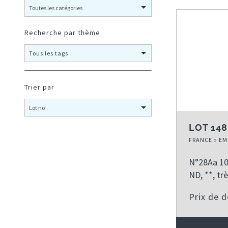
Recherche par thème
Tous les tags
Trier par
LOT 148
FRANCE » EM
N°28Aa 10c
ND, **, tr
Prix de 