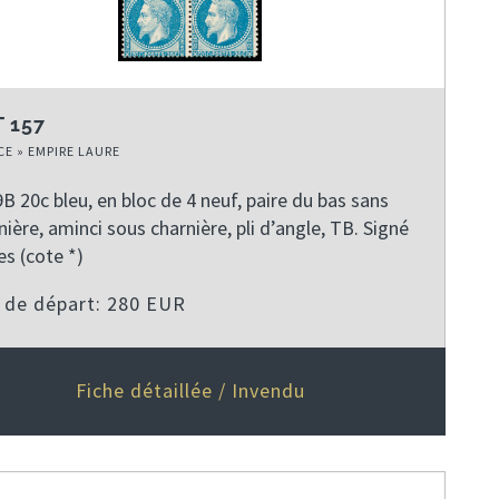
 157
E » EMPIRE LAURE
B 20c bleu, en bloc de 4 neuf, paire du bas sans
nière, aminci sous charnière, pli d’angle, TB. Signé
es (cote *)
x de départ: 280 EUR
Fiche détaillée / Invendu