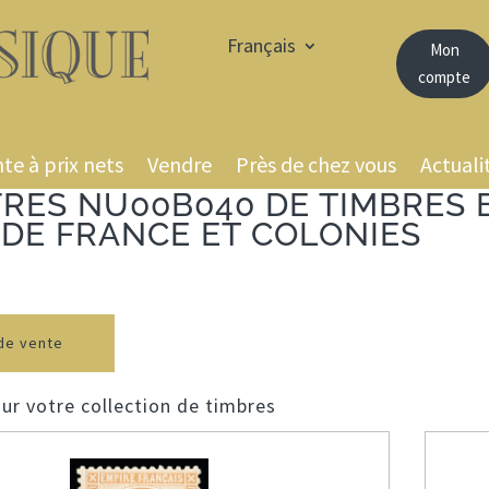
Français
Mon
compte
te à prix nets
Vendre
Près de chez vous
Actuali
FRES NU00B040 DE TIMBRES 
S DE FRANCE ET COLONIES
de vente
ur votre collection de timbres