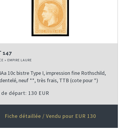
i
p
s
i
è
r
u
è
r
é
i
r
e
c
v
e
p
é
a
p
a
d
n
a
 147
g
e
t
g
e
n
e
e
E » EMPIRE LAURE
t
Aa 10c bistre Type I, impression fine Rothschild,
e
dentelé, neuf **, très frais, TTB (cote pour *)
x de départ: 130 EUR
Fiche détaillée / Vendu pour EUR 130