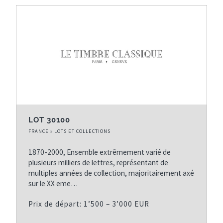
r
a
a
e
e
g
g
r
m
e
e
n
i
p
s
i
è
r
u
è
r
é
i
r
e
c
v
e
p
é
a
p
a
d
n
a
LOT 30100
g
e
t
g
FRANCE » LOTS ET COLLECTIONS
e
n
e
e
t
1870-2000, Ensemble extrêmement varié de
e
plusieurs milliers de lettres, représentant de
multiples années de collection, majoritairement axé
sur le XX eme…
Prix de départ: 1’500 – 3’000 EUR