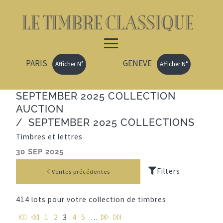
PARIS
GENEVE
Afficher N°
Afficher N°
SEPTEMBER 2025 COLLECTION
AUCTION
/
SEPTEMBER 2025 COLLECTIONS
Timbres et lettres
30 SEP 2025
Ventes précédentes
414 lots pour votre collection de timbres
P
P
P
D
1
2
3
4
5
…