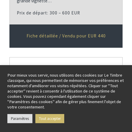
grande vignette…
Prix de départ: 300 – 600 EUR
Fiche détaillée / Vendu pour EUR 440
Pour mieux vous servir, nous utilisons des cookies sur Le Timbre
classique, qui nous permettent de mémoriser vos préférences et
notamment d'améliorer vos visites répétées. Cliquer sur "Tout
accepter" revient à consentir à l'utilisation de ce système de
cookies. Vous pouvez cependant également cliquer sur
"Paramètres des cookies" afin de gérer plus finement l'objet de
votre consentement.
Paramètres
Tout accepter
LOT 30125
FRANCE » LOTS ET COLLECTIONS