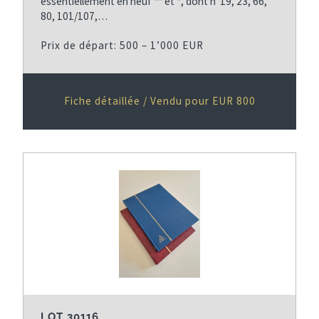
essentiellement en neuf ** et *, dont n°19, 23, 66,
80, 101/107,…
Prix de départ: 500 – 1’000 EUR
Fiche détaillée / Vendu pour EUR 800
LOT 30116