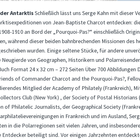
der Antarktis
Schließlich lässt uns Serge Kahn mit dieser V
arktisexpeditionen von Jean-Baptiste Charcot entdecken: di
 1908-1910 an Bord der „Pourquoi-Pas?“ einschließlich Orig
en, während dieser beiden bahnbrechenden Missionen des he
eschrieben wurden. Einige seltene Stücke, für andere unver
e Neugierde von Geographen, Historikern und Polarreisende
 Buch Format 24 x 32 cm – 272 Seiten Über 700 Abbildungen 
riends of Commander Charcot and the Pourquoi-Pas?, Fellow
ierendes Mitglied der Academy of Philately (Frankreich), Mi
ollectors Club (New York) , der Society of Postal Historians 
n of Philatelic Journalists, der Geographical Society (Frankr
rphilatelievereinigungen in Frankreich und im Ausland, Serg
äten in die Polarregionen seit vielen Jahren, und insbesonder
 Entdecker beteiligt sind. Vor einigen Jahrzehnten entdeckt