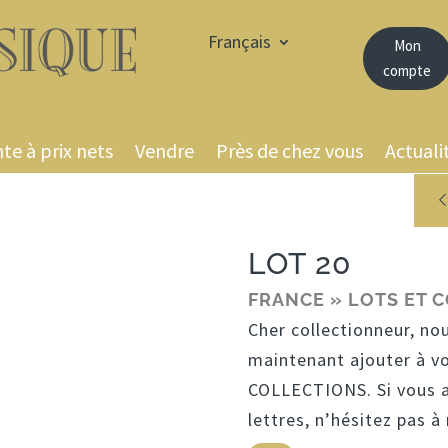
Français
Mon
compte
te à prix nets
Vendre
Près de chez vous
Actuali
LOT 20
FRANCE » LOTS ET 
Cher collectionneur, no
maintenant ajouter à v
COLLECTIONS. Si vous a
lettres, n’hésitez pas 