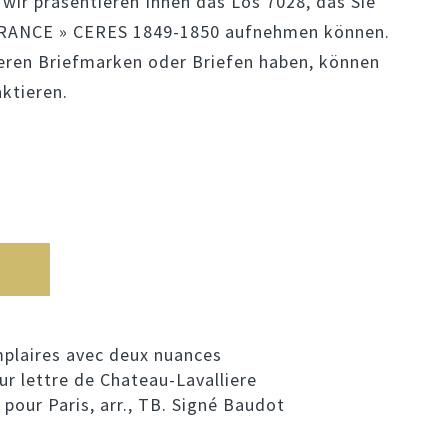
wir präsentieren Ihnen das Los 7028, das Sie
FRANCE » CERES 1849-1850 aufnehmen können.
eren Briefmarken oder Briefen haben, können
ktieren.
mplaires avec deux nuances
 sur lettre de Chateau-Lavalliere
, pour Paris, arr., TB. Signé Baudot