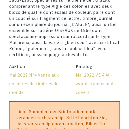
1863-1960, Spécialités sur le thème de l’OISEAU
comprenant le type Aigle des colonies avec deux
blocs de quatre dont essais de couleur, paire dont
un couché sur fragment de lettre, timbre journal
sur un exemplaire du journal „L’AIGLE“, aussi un bel
ensemble sur la série OISEAUX de 1960 dont
spectaculaire impression sur raccord sur le type
Macareux, aussi la variété „bleu seul“ avec certificat
Renon, également „sans la couleur bleu“ avec
certificat, aussi piquage à cheval etc.
Auktion
Katalog
Mai 2022 N°4 Vente aux
Mai 2022 VE 4 All-
enchères de timbres du
world stamps and
monde
covers
Liebe Sammler, der Briefmarkenmarkt
verändert sich ständig. Bitte beachten Sie,
dass wir ständig daran arbeiten, Bilder für