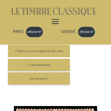
PARIS
GENEVE
Afficher N°
Afficher N°
Retour a la navigation des lots
Lot précédent
Lot suivant