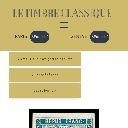
PARIS
GENEVE
Afficher N°
Afficher N°
Retour a la navigation des lots
Lot précédent
Lot suivant