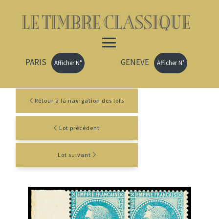
PARIS
GENEVE
Afficher N°
Afficher N°
Retour a la navigation des lots
Lot précédent
Lot suivant