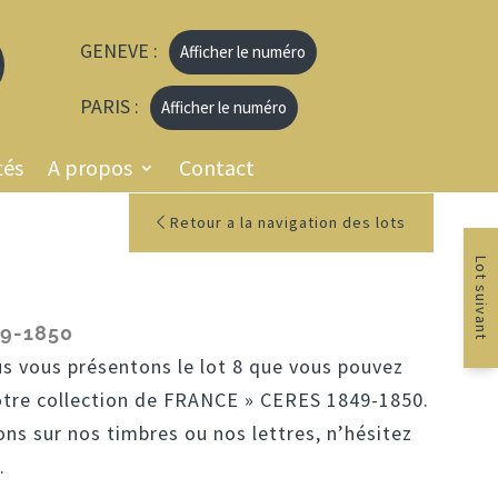
GENEVE :
Afficher le numéro
PARIS :
Afficher le numéro
tés
A propos
Contact
Retour a la navigation des lots
Lot suivant
9-1850
us vous présentons le lot 8 que vous pouvez
otre collection de FRANCE » CERES 1849-1850.
ons sur nos timbres ou nos lettres, n’hésitez
.