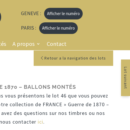
GENEVE :
Afficher le numéro
PARIS :
Afficher le numéro
tés
A propos
Contact
Retour a la navigation des lots
Lot suivant
E 1870 – BALLONS MONTÉS
us vous présentons le lot 46 que vous pouvez
otre collection de FRANCE » Guerre de 1870 –
 avez des questions sur nos timbres ou nos
à nous contacter
ici
.