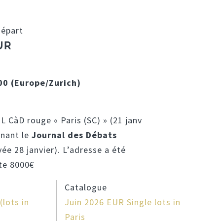
départ
UR
:00 (Europe/Zurich)
 CàD rouge « Paris (SC) » (21 janv
enant le
Journal des Débats
vée 28 janvier). L’adresse a été
ote 8000€
Catalogue
lots in
Juin 2026 EUR Single lots in
Paris