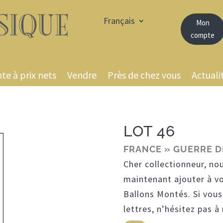
Français
Mon
compte
te à prix nets
Vendre
Près de chez vous
Actuali
LOT 46
FRANCE » GUERRE D
Cher collectionneur, no
maintenant ajouter à v
Ballons Montés. Si vous
lettres, n’hésitez pas 