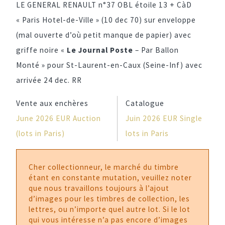
LE GENERAL RENAULT n°37 OBL étoile 13 + CàD
« Paris Hotel-de-Ville » (10 dec 70) sur enveloppe
(mal ouverte d’où petit manque de papier) avec
griffe noire «
Le Journal Poste
– Par Ballon
Monté » pour St-Laurent-en-Caux (Seine-Inf) avec
arrivée 24 dec. RR
Vente aux enchères
Catalogue
June 2026 EUR Auction
Juin 2026 EUR Single
(lots in Paris)
lots in Paris
Cher collectionneur, le marché du timbre
étant en constante mutation, veuillez noter
que nous travaillons toujours à l’ajout
d’images pour les timbres de collection, les
lettres, ou n’importe quel autre lot. Si le lot
qui vous intéresse n’a pas encore d’images