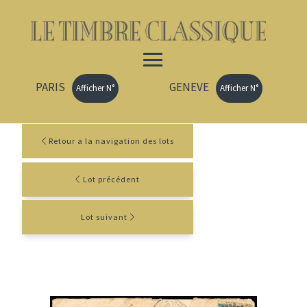
PARIS
GENEVE
Afficher N°
Afficher N°
Retour a la navigation des lots
Lot précédent
Lot suivant