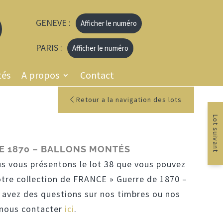
GENEVE :
Afficher le numéro
PARIS :
Afficher le numéro
tés
A propos
Contact
Retour a la navigation des lots
Lot suivant
E 1870 – BALLONS MONTÉS
us vous présentons le lot 38 que vous pouvez
otre collection de FRANCE » Guerre de 1870 –
 avez des questions sur nos timbres ou nos
à nous contacter
ici
.