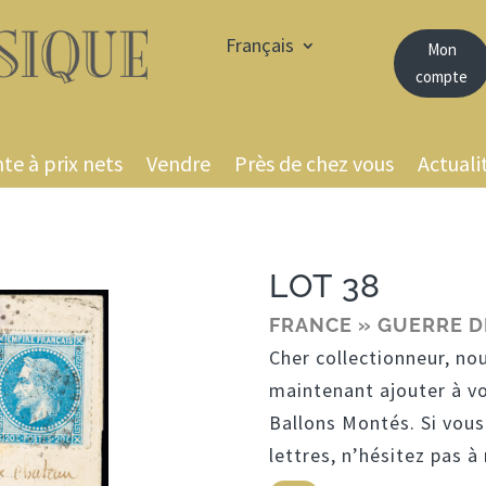
Français
Mon
compte
te à prix nets
Vendre
Près de chez vous
Actuali
LOT 38
FRANCE » GUERRE D
Cher collectionneur, no
maintenant ajouter à v
Ballons Montés. Si vous
lettres, n’hésitez pas 