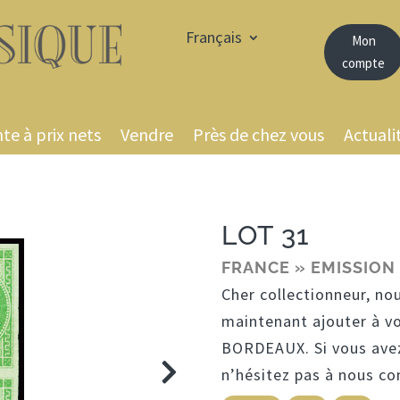
Français
Mon
compte
te à prix nets
Vendre
Près de chez vous
Actuali
LOT 31
FRANCE » EMISSION
Cher collectionneur, no
maintenant ajouter à v
BORDEAUX. Si vous avez
n’hésitez pas à nous c