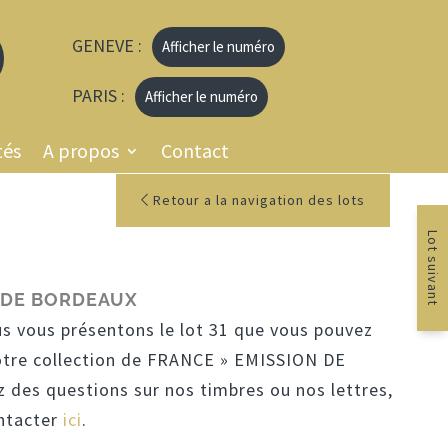
GENEVE :
Afficher le numéro
PARIS :
Afficher le numéro
tés
A propos
Contact
Retour a la navigation des lots
Lot suivant
 DE BORDEAUX
us vous présentons le lot 31 que vous pouvez
otre collection de FRANCE » EMISSION DE
 des questions sur nos timbres ou nos lettres,
ontacter
ici
.