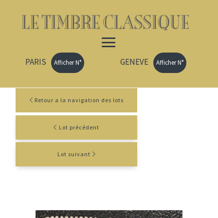
PARIS
GENEVE
Afficher N°
Afficher N°
Retour a la navigation des lots
Lot précédent
Lot suivant