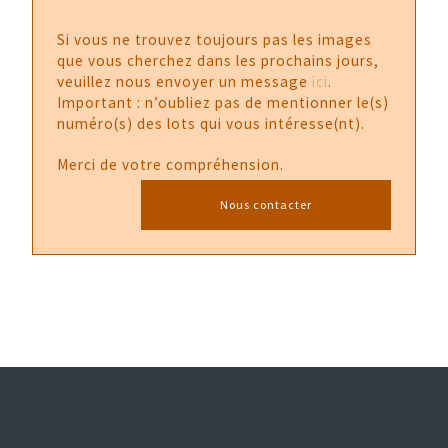
Si vous ne trouvez toujours pas les images
que vous cherchez dans les prochains jours,
veuillez nous envoyer un message
ici
.
Important : n’oubliez pas de mentionner le(s)
numéro(s) des lots qui vous intéresse(nt).
Merci de votre compréhension.
Nous contacter