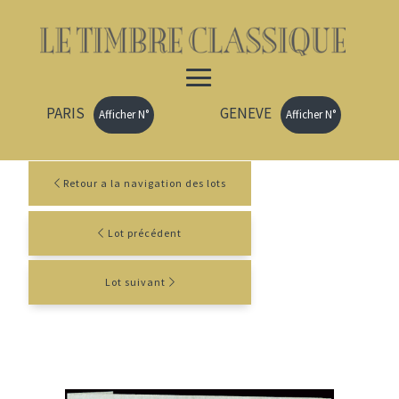
PARIS
GENEVE
Afficher N°
Afficher N°
Retour a la navigation des lots
Lot précédent
Lot suivant