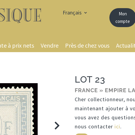
Français
Mon
compte
te à prix nets
Vendre
Près de chez vous
Actuali
LOT 23
FRANCE » EMPIRE L
Cher collectionneur, no
maintenant ajouter à v
vous avez des questions
nous contacter
ici
.