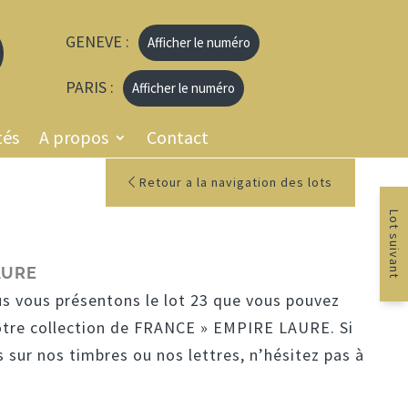
GENEVE :
Afficher le numéro
PARIS :
Afficher le numéro
tés
A propos
Contact
Retour a la navigation des lots
Lot suivant
AURE
us vous présentons le lot 23 que vous pouvez
otre collection de FRANCE » EMPIRE LAURE. Si
 sur nos timbres ou nos lettres, n’hésitez pas à