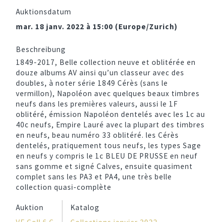
Auktionsdatum
mar. 18 janv. 2022 à 15:00 (Europe/Zurich)
Beschreibung
1849-2017, Belle collection neuve et oblitérée en
douze albums AV ainsi qu’un classeur avec des
doubles, à noter série 1849 Cérès (sans le
vermillon), Napoléon avec quelques beaux timbres
neufs dans les premières valeurs, aussi le 1F
oblitéré, émission Napoléon dentelés avec les 1c au
40c neufs, Empire Lauré avec la plupart des timbres
en neufs, beau numéro 33 oblitéré. les Cérès
dentelés, pratiquement tous neufs, les types Sage
en neufs y compris le 1c BLEU DE PRUSSE en neuf
sans gomme et signé Calves, ensuite quasiment
complet sans les PA3 et PA4, une très belle
collection quasi-complète
Auktion
Katalog