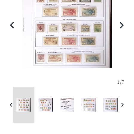
1
/
7