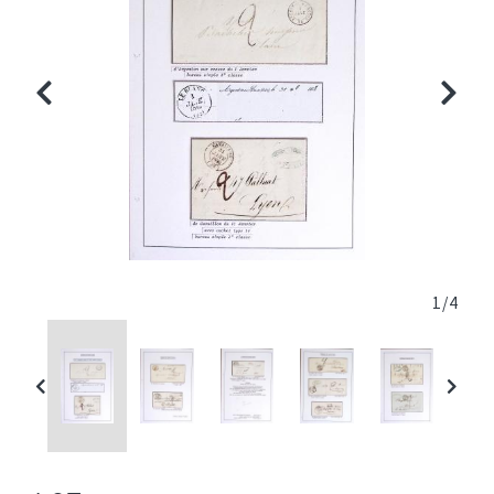
1
/
4