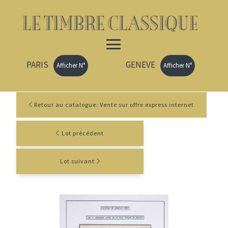
PARIS
GENEVE
Afficher N°
Afficher N°
Retour au catalogue: Vente sur offre express internet
Lot précédent
Lot suivant