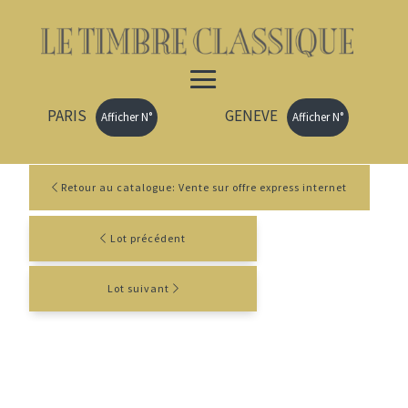
PARIS
GENEVE
Afficher N°
Afficher N°
Retour au catalogue: Vente sur offre express internet
Lot précédent
Lot suivant