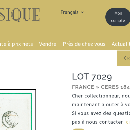
Français
Mon
compte
te à prix nets
Vendre
Près de chez vous
Actuali
R
LOT 7029
FRANCE » CERES 184
Cher collectionneur, no
maintenant ajouter à v
Si vous avez des questi
pas à nous contacter
ici