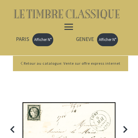
PARIS
GENEVE
Afficher N°
Afficher N°
Retour au catalogue: Vente sur offre express internet