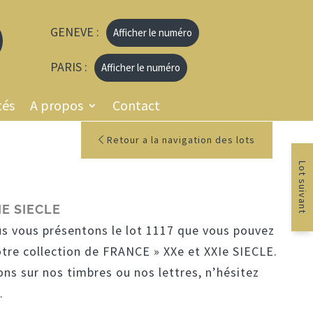
GENEVE :
Afficher le numéro
PARIS :
Afficher le numéro
tés
A propos
Contact
Retour a la navigation des lots
Lot suivant
IE SIECLE
us vous présentons le lot 1117 que vous pouvez
tre collection de FRANCE » XXe et XXIe SIECLE.
ons sur nos timbres ou nos lettres, n’hésitez
.