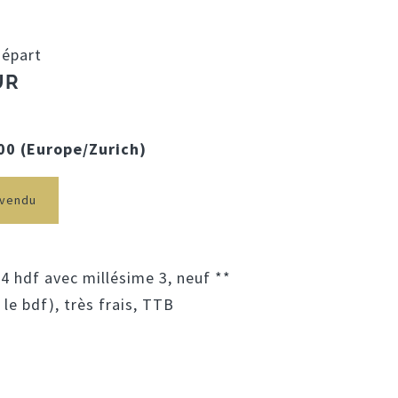
départ
UR
:00 (Europe/Zurich)
nvendu
 4 hdf avec millésime 3, neuf **
le bdf), très frais, TTB