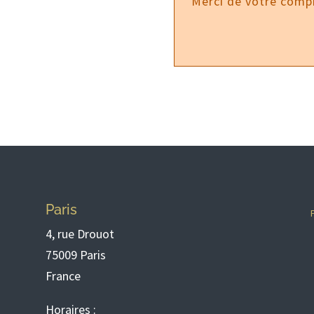
Merci de votre comp
Paris
4, rue Drouot
75009 Paris
France
Horaires :