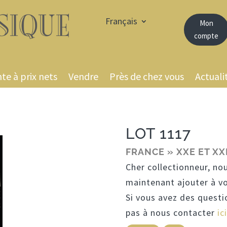
Français
Mon
compte
te à prix nets
Vendre
Près de chez vous
Actuali
LOT 1117
FRANCE » XXE ET XX
Cher collectionneur, no
maintenant ajouter à vo
Si vous avez des questi
pas à nous contacter
ici