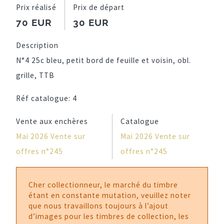
Prix réalisé
Prix de départ
70 EUR
30 EUR
Description
N°4 25c bleu, petit bord de feuille et voisin, obl.
grille, TTB
Réf catalogue:
4
Vente aux enchères
Catalogue
Mai 2026 Vente sur
Mai 2026 Vente sur
offres n°245
offres n°245
Cher collectionneur, le marché du timbre
étant en constante mutation, veuillez noter
que nous travaillons toujours à l’ajout
d’images pour les timbres de collection, les