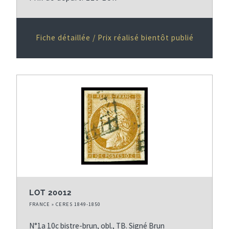
Fiche détaillée / Prix réalisé bientôt publié
LOT 20012
FRANCE » CERES 1849-1850
N°1a 10c bistre-brun, obl., TB. Signé Brun