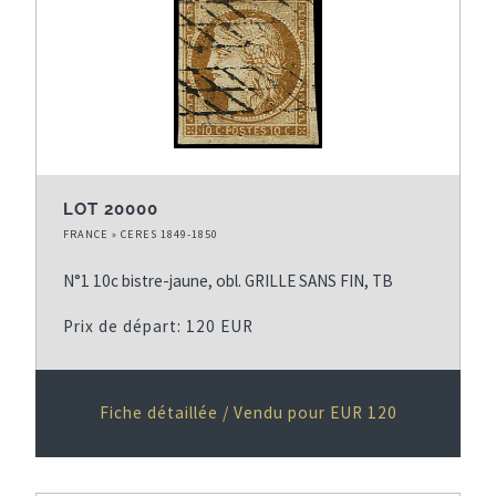
e
n
s
i
u
è
i
r
v
e
a
p
n
a
LOT 20000
t
g
FRANCE » CERES 1849-1850
e
e
N°1 10c bistre-jaune, obl. GRILLE SANS FIN, TB
Prix de départ: 120 EUR
Fiche détaillée / Vendu pour EUR 120