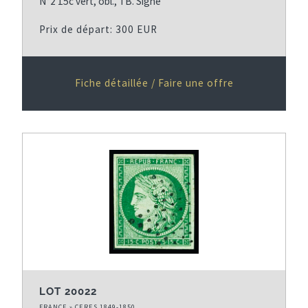
N°2 15c vert, obl., TB. Signé
Prix de départ: 300 EUR
Fiche détaillée / Faire une offre
LOT 20022
FRANCE » CERES 1849-1850