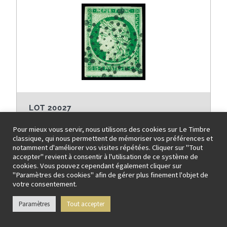
LOT 20027
FRANCE » CERES 1849-1850
Pour mieux vous servir, nous utilisons des cookies sur Le Timbre
classique, qui nous permettent de mémoriser vos préférences et
N°2b 15c vert foncé, voisin en bas, obl. ETOILE, TB,
notamment d'améliorer vos visites répétées. Cliquer sur "Tout
certif. Calves
accepter" revient à consentir à l'utilisation de ce système de
cookies. Vous pouvez cependant également cliquer sur
Prix de départ: 280 EUR
"Paramètres des cookies" afin de gérer plus finement l'objet de
votre consentement.
Paramètres
Tout accepter
Fiche détaillée / Vendu pour EUR 306