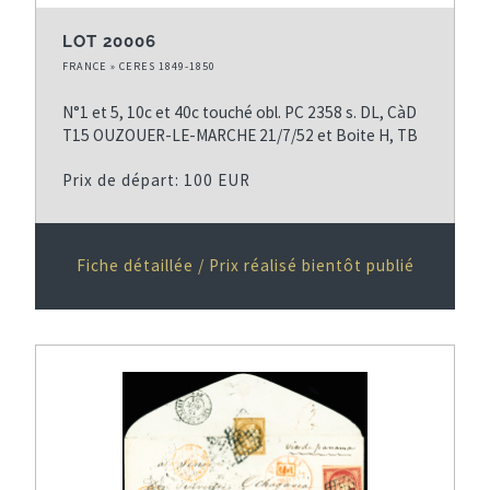
LOT 20006
FRANCE » CERES 1849-1850
N°1 et 5, 10c et 40c touché obl. PC 2358 s. DL, CàD
T15 OUZOUER-LE-MARCHE 21/7/52 et Boite H, TB
Prix de départ: 100 EUR
Fiche détaillée / Prix réalisé bientôt publié