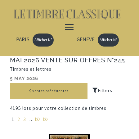
PARIS
GENEVE
Afficher N°
Afficher N°
MAI 2026 VENTE SUR OFFRES N°245
Timbres et lettres
5 MAY 2026
Ventes précédentes
4195 lots pour votre collection de timbres
P
D
1
2
3
…
a
e
g
r