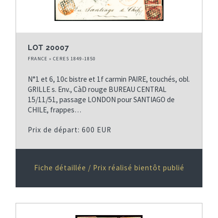
LOT 20007
FRANCE » CERES 1849-1850
N°1 et 6, 10c bistre et 1f carmin PAIRE, touchés, obl.
GRILLE s. Env., CàD rouge BUREAU CENTRAL
15/11/51, passage LONDON pour SANTIAGO de
CHILE, frappes…
Prix de départ: 600 EUR
Fiche détaillée / Prix réalisé bientôt publié