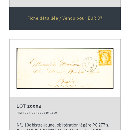
Fiche détaillée / Vendu pour EUR 87
LOT 20004
FRANCE » CERES 1849-1850
N°1 10c bistre-jaune, oblitération légère PC 277 s.