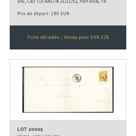
Env., CàD T15 BASTIA 21/11/52, Port local, TB
Prix de départ: 180 EUR
Fiche détaillée / Vendu pour EUR 228
LOT 20005