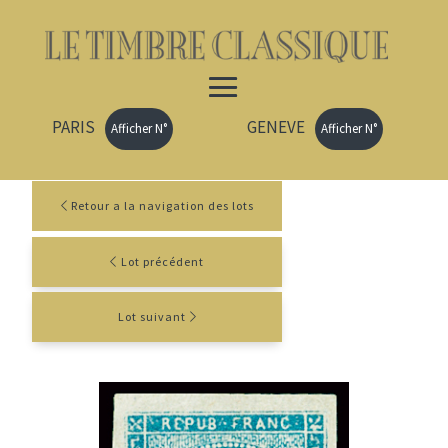
PARIS
GENEVE
Afficher N°
Afficher N°
Retour a la navigation des lots
Lot précédent
Lot suivant