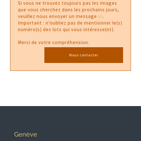
Si vous ne trouvez toujours pas les images
que vous cherchez dans les prochains jours,
veuillez nous envoyer un message
ici
.
Important : n’oubliez pas de mentionner le(s)
numéro(s) des lots qui vous intéresse(nt).
Merci de votre compréhension.
Nous contacter
Genève