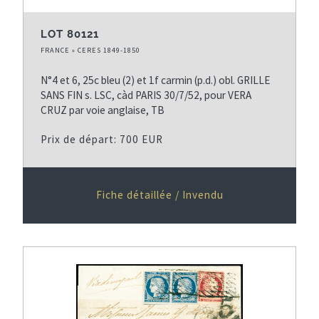
LOT 80121
FRANCE » CERES 1849-1850
N°4 et 6, 25c bleu (2) et 1f carmin (p.d.) obl. GRILLE
SANS FIN s. LSC, càd PARIS 30/7/52, pour VERA
CRUZ par voie anglaise, TB
Prix de départ: 700 EUR
Fiche détaillée / Invendu