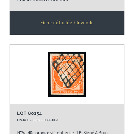
Fiche détaillée / Invendu
LOT 80154
FRANCE » CERES 1849-1850
N°5a 40c orange vif, obl. grille, TB. Signé A.Brun