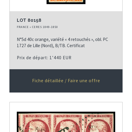
LOT 80158
FRANCE » CERES 1849-1850
N°5d 40c orange, variété « 4 retouchés », obl. PC
1727 de Lille (Nord), B/TB. Certificat
Prix de départ: 1’440 EUR
Fiche détaillée / Faire une offre