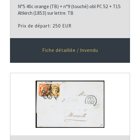
N°5 40c orange (TB) + n°9 (touché) obl PC 52 + T15
Altkirch (1853) sur lettre. TB
Prix de départ: 250 EUR
Fiche détaillée / Invendu