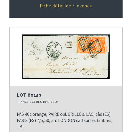
Fiche détaillée / Invendu
LOT 80143
FRANCE » CERES 1849-1850
N°5 40c orange, PAIRE obl. GRILLE s. LAC, càd (ES)
PARIS (ES) 7/5/50, arr. LONDON càd sur les timbres,
TB