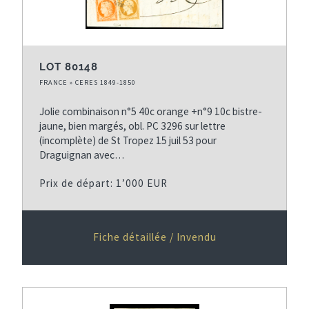
LOT 80148
FRANCE » CERES 1849-1850
Jolie combinaison n°5 40c orange +n°9 10c bistre-
jaune, bien margés, obl. PC 3296 sur lettre
(incomplète) de St Tropez 15 juil 53 pour
Draguignan avec…
Prix de départ: 1’000 EUR
Fiche détaillée / Invendu