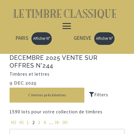
PARIS
GENEVE
Afficher N°
Afficher N°
DECEMBRE 2025 VENTE SUR
OFFRES N°244
Timbres et lettres
9 DEC 2025
Ventes précédentes
1590 lots pour votre collection de timbres
P
P
P
D
1
2
3
4
…
r
a
a
e