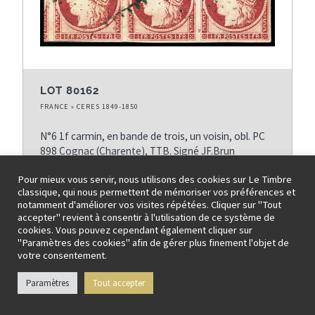
LOT 80162
FRANCE » CERES 1849-1850
N°6 1f carmin, en bande de trois, un voisin, obl. PC
898 Cognac (Charente), TTB. Signé JF.Brun
Prix de départ: 1’120 EUR
Pour mieux vous servir, nous utilisons des cookies sur Le Timbre
classique, qui nous permettent de mémoriser vos préférences et
notamment d'améliorer vos visites répétées. Cliquer sur "Tout
accepter" revient à consentir à l'utilisation de ce système de
cookies. Vous pouvez cependant également cliquer sur
Fiche détaillée / Faire une offre
"Paramètres des cookies" afin de gérer plus finement l'objet de
votre consentement.
Paramètres
Tout accepter