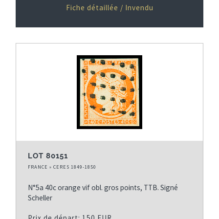
Fiche détaillée / Invendu
LOT 80151
FRANCE » CERES 1849-1850
N°5a 40c orange vif obl. gros points, TTB. Signé
Scheller
Prix de départ: 150 EUR