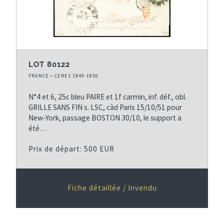
LOT 80122
FRANCE » CERES 1849-1850
N°4 et 6, 25c bleu PAIRE et 1f carmin, inf. déf., obl.
GRILLE SANS FIN s. LSC, càd Paris 15/10/51 pour
New-York, passage BOSTON 30/10, le support a
été…
Prix de départ: 500 EUR
Fiche détaillée / Invendu