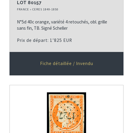
LOT 80157
FRANCE » CERES 1849-1850
N°5d 40c orange, variété 4 retouchés, obl. grille
sans fin, TB. Signé Scheller
Prix de départ: 1’825 EUR
Fiche détaillée / Invendu