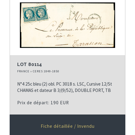
e
g
g
r
m
e
e
n
i
p
s
i
è
r
u
è
r
é
i
r
e
c
v
e
p
é
a
p
a
d
n
a
LOT 80114
g
e
t
g
FRANCE » CERES 1849-1850
e
n
e
e
t
N°4 25c bleu (2) obl. PC 3018 s. LSC, Cursive 12/St
e
CHAMAS et dateur B 3/(9/52), DOUBLE PORT, TB
Prix de départ: 190 EUR
Fiche détaillée / Invendu