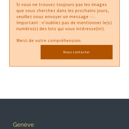
Si vous ne trouvez toujours pas les images
que vous cherchez dans les prochains jours,
veuillez nous envoyer un message
ici
.
Important : n’oubliez pas de mentionner le(s)
numéro(s) des lots qui vous intéresse(nt).
Merci de votre compréhension.
Nous contacter
Genève