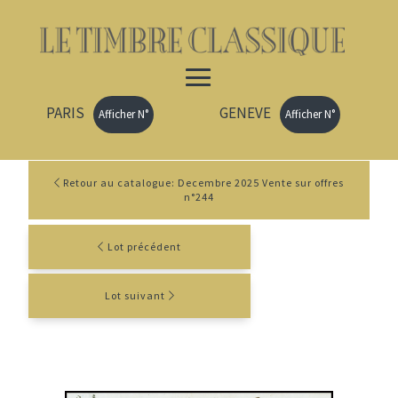
PARIS
GENEVE
Afficher N°
Afficher N°
Retour au catalogue: Decembre 2025 Vente sur offres
n°244
Lot précédent
Lot suivant