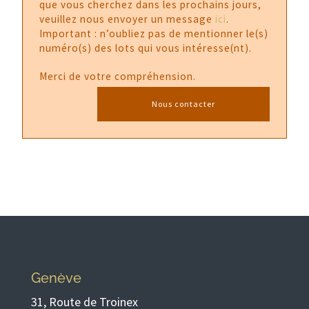
que vous cherchez dans les prochains jours,
veuillez nous envoyer un message
ici
.
Important : n’oubliez pas de mentionner le(s)
numéro(s) des lots qui vous intéresse(nt).
Merci de votre compréhension.
Nous contacter
Genève
31, Route de Troinex