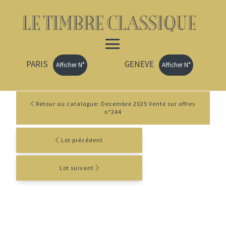
PARIS
GENEVE
Afficher N°
Afficher N°
Retour au catalogue: Decembre 2025 Vente sur offres
n°244
Lot précédent
Lot suivant