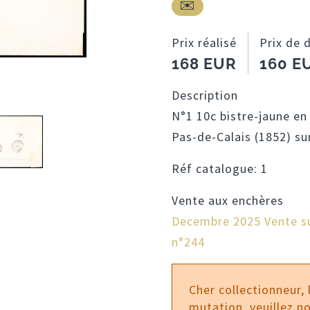
Prix réalisé
Prix de 
168 EUR
160 E
Description
N°1 10c bistre-jaune e
Pas-de-Calais (1852) su
Réf catalogue:
1
Vente aux enchères
Decembre 2025 Vente su
n°244
Cher collectionneur,
mutation, veuillez no