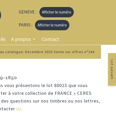
GENEVE :
Afficher le numéro
PARIS :
Afficher le numéro
tés
A propos
Contact
au catalogue: Decembre 2025 Vente sur offres n°244
Lot suivant
9-1850
us vous présentons le lot 80023 que vous
ter à votre collection de FRANCE » CERES
 des questions sur nos timbres ou nos lettres,
ontacter
ici
.