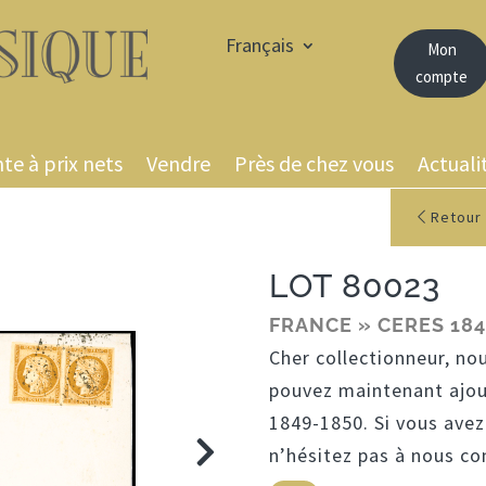
Français
Mon
compte
te à prix nets
Vendre
Près de chez vous
Actuali
Retour 
LOT 80023
FRANCE » CERES 184
Cher collectionneur, no
pouvez maintenant ajou
1849-1850. Si vous avez
n’hésitez pas à nous c