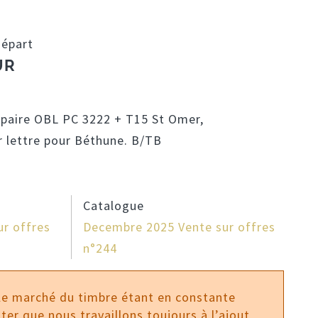
départ
UR
n paire OBL PC 3222 + T15 St Omer,
r lettre pour Béthune. B/TB
Catalogue
r offres
Decembre 2025 Vente sur offres
n°244
 le marché du timbre étant en constante
ter que nous travaillons toujours à l’ajout