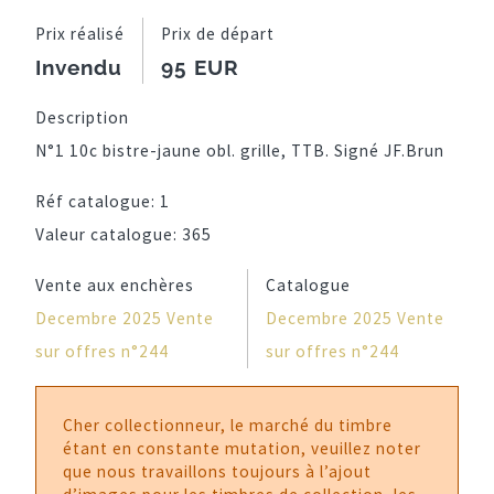
Prix réalisé
Prix de départ
Invendu
95 EUR
Description
N°1 10c bistre-jaune obl. grille, TTB. Signé JF.Brun
Réf catalogue:
1
Valeur catalogue:
365
Vente aux enchères
Catalogue
Decembre 2025 Vente
Decembre 2025 Vente
sur offres n°244
sur offres n°244
Cher collectionneur, le marché du timbre
étant en constante mutation, veuillez noter
que nous travaillons toujours à l’ajout