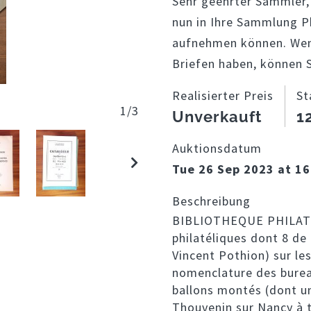
Sehr geehrter Sammler, 
nun in Ihre Sammlung Ph
aufnehmen können. Wen
Briefen haben, können 
Realisierter Preis
St
1
/
3
Unverkauft
1
Auktionsdatum
Tue 26 Sep 2023 at 16
Beschreibung
BIBLIOTHEQUE PHILATEL
philatéliques dont 8 de
Vincent Pothion) sur le
nomenclature des bureau
ballons montés (dont u
Thouvenin sur Nancy à t