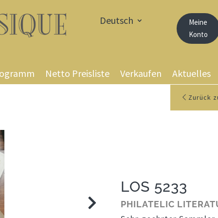
Deutsch
Meine
Konto
rogramm
Netto Preisliste
Verkaufen
Aktuelles
Zurück z
LOS 5233
PHILATELIC LITERA