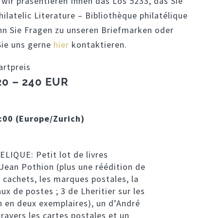
wir präsentieren Ihnen das Los 5233, das Sie
ilatelic Literature – Bibliothèque philatélique
n Sie Fragen zu unseren Briefmarken oder
Sie uns gerne
hier
kontaktieren.
artpreis
20 – 240 EUR
:00 (Europe/Zurich)
IQUE: Petit lot de livres
 Jean Pothion (plus une réédition de
s cachets, les marques postales, la
x de postes ; 3 de Lheritier sur les
n en deux exemplaires), un d’André
ravers les cartes postales et un